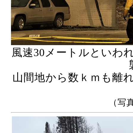
風速30メートルといわ
山間地から数ｋｍも離
（写