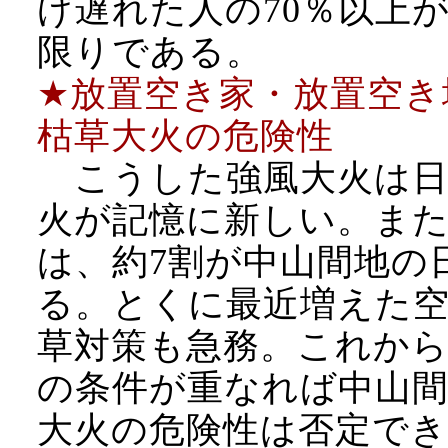
げ遅れた人の70％以上
限りである。
★放置空き家・放置空き
枯草大火の危険性
こうした強風大火は日本
火が記憶に新しい。ま
は、約7割が中山間地の
る。とくに最近増えた
草対策も急務。これか
の条件が重なれば中山
大火の危険性は否定で