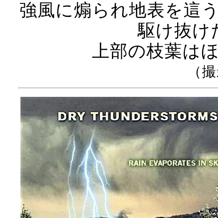
強風に煽られ地表を這
駆け抜け
上部の枝葉は
（撮