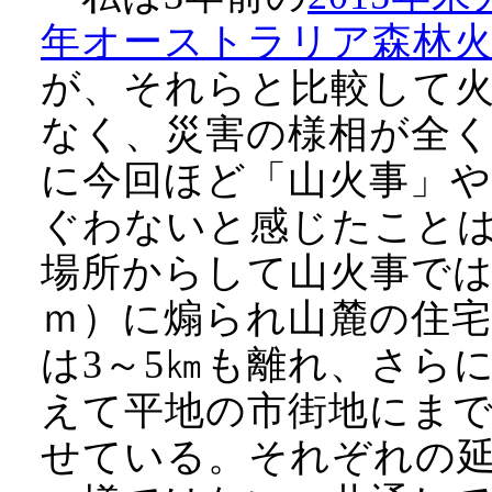
年オーストラリア森林
が、それらと比較して
なく、災害の様相が全
に今回ほど「山火事」
ぐわないと感じたこと
場所からして山火事では
ｍ）に煽られ山麓の住
は3～5㎞も離れ、さらに
えて平地の市街地にま
せている。それぞれの