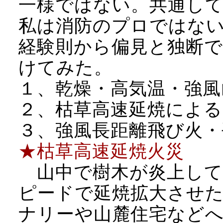
一様ではない。共通し
私は消防のプロではな
経験則から偏見と独断で
けてみた。
１、乾燥・高気温・強風
２、枯草高速延焼による
３、強風長距離飛び火・
★枯草高速延焼火災
山中で樹木が炎上して
ピードで延焼拡大させ
ナリーや山麓住宅などへも