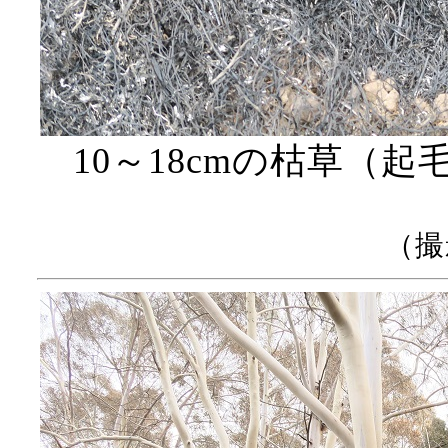
10～18cmの枯草（
（撮