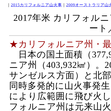
｜
2015カリフォルニア山火事
｜
2009オーストラリア山
2017年米 カリフォ
ート
★カリフォルニア州・
日本の国土面積（377,
ニア州（403,932㎢）。
サンゼルス方面）と北
同時多発的に山火事発生
により広範囲に飛び火
フォルニア州は元来山