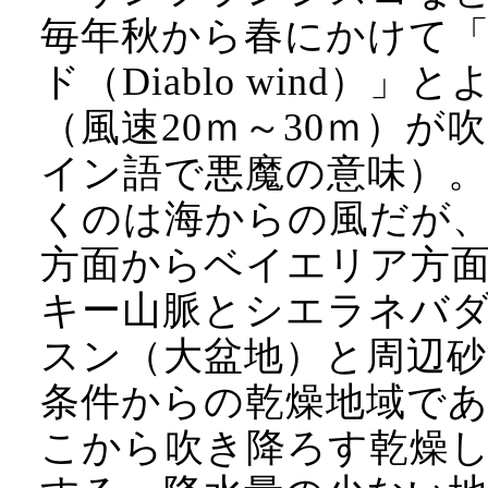
毎年秋から春にかけて
ド（Diablo wind
（風速20ｍ～30ｍ）が吹
イン語で悪魔の意味）
くのは海からの風だが
方面からベイエリア方
キー山脈とシエラネバ
スン（大盆地）と周辺砂
条件からの乾燥地域で
こから吹き降ろす乾燥