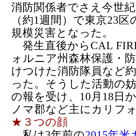
消防関係者でさえ今世紀
（約1週間）で東京23
規模災害となった。
発生直後からCAL FI
ォルニア州森林保護・
けつけた消防隊員など約8
った。そうした活動の妨
の報を受け、10月18
ノマ郡など主にカリフ
★３つの顔
私は3年前の
2015年