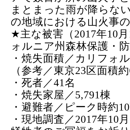
まとまった雨が降らな
の地域における山火事
★主な被害（2017年10月
ォルニア州森林保護・防
・焼失面積／カリフォルニア
（参考／東京23区面積約62,
・死者／41名
・焼失家屋／5,791棟
・避難者／ピーク時約1
・現地調査／2017年10