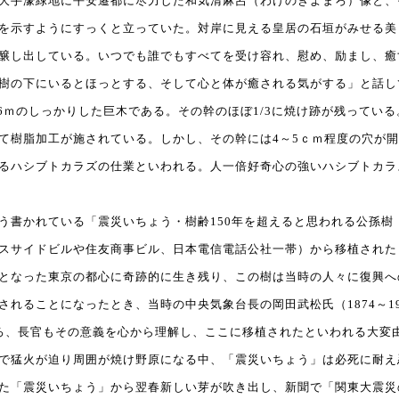
大手濠緑地に平安遷都に尽力した和気清麻呂（わけのきよまろ）像と、
を示すようにすっくと立っていた。対岸に見える皇居の石垣がみせる美
醸し出している。いつでも誰でもすべてを受け容れ、慰め、励まし、癒
樹の下にいるとほっとする、そして心と体が癒される気がする」と話し
6ｍのしっかりした巨木である。その幹のほぼ1/3に焼け跡が残ってい
て樹脂加工が施されている。しかし、その幹には4～5ｃｍ程度の穴が
るハシブトカラズの仕業といわれる。人一倍好奇心の強いハシブトカラ
書かれている「震災いちょう・樹齢150年を超えると思われる公孫樹
スサイドビルや住友商事ビル、日本電信電話公社一帯）から移植されたもの
となった東京の都心に奇跡的に生き残り、この樹は当時の人々に復興へ
れることになったとき、当時の中央気象台長の岡田武松氏（1874～1
ところ、長官もその意義を心から理解し、ここに移植されたといわれる大
で猛火が迫り周囲が焼け野原になる中、「震災いちょう」は必死に耐え
た「震災いちょう」から翌春新しい芽が吹き出し、新聞で「関東大震災