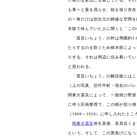
庁前の交差点にも面している。その
も青々と葉を茂らせ、枝を張り存在
の一角だけは別次元の静謐な空間を
木陰で休んでいた人に聞くと「この
「震災いちょう」の幹は周囲約3.
たりするのを防ぐため樹木医によっ
りする。それは周辺に住み着いてい
と思われる。
「震災いちょう」の解説版にはこう
（上の写真、旧竹平町・現在のパレ
関東大震災によって、一面焼け野原
に伴う区画整理で、この樹が切り倒さ
（1869～1926）に申し入れた
関東大震災
発生直後、皇居近くま
という。そして、この黒焦げになっ