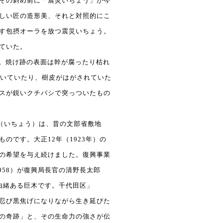
その斜め前に「震災いちょう」が今
しい匠の造形美、それと対照的にこ
す包摂オーラを放つ震災いちょう。
ていた。
る。焼け跡の表面は幹が腐ったり枯れ
開いていたり、樹皮がはがされていた
スが鋭いクチバシで突っついたもの
（いちょう）は、昔の文部省敷地
です。大正12年（1923年）の
の希望を与え続けました。復興事業
958）が復興局長官の清野長太郎
変由緒ある巨木です。千代田区」
忍び黒焦げになりながら生き延びた
の奇跡」と、その生命力の強さが伝