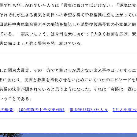
災で打ちひしがれていた人々は「震災に負けてはいけない」「逆境に立
それぞれが生きる勇気と明日への希望を得て帝都復興に立ち上がってい
武松中央気象台長とその要請を快諾した清野復興局長官の心意気と願い
ている。「震災いちょう」は今日も天に向かって大きく枝葉を広げ、安
害に備えよ」と強く警告を発し続けている。
た関東大震災。その一方で奇跡としか思えない出来事やほっとするエピ
迎えるにあたり、災害と教訓を風化させないためにいくつかのエピソード
共通の法則が隠されていると思うようになった。それは「
奇跡は一夜に
いうことである。
災の概要
100年前のトモダチ作戦
町を守り抜いた人々
7万人を救