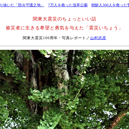
り抜いた「防火守護之地」
7万人を救った浅草公園
朝鮮人300人を救った
関東大震災のちょっといい話
被災者に生きる希望と勇気を与えた「震災いちょう」
関東大震災100周年・写真レポート／
山村武彦