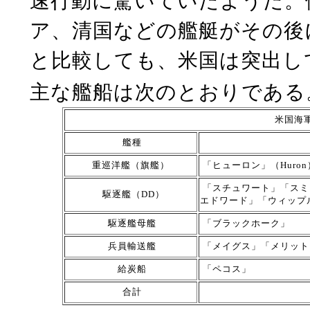
速行動に驚いていたようだ。
ア、清国などの艦艇がその後
と比較しても、米国は突出し
主な艦船は次のとおりである
米国海
艦種
重巡洋艦（旗艦）
「ヒューロン」（Huron
「スチュワート」「スミ
駆逐艦（DD）
エドワード」「ウィップ
駆逐艦母艦
「ブラックホーク」
兵員輸送艦
「メイグス」「メリット
給炭船
「ペコス」
合計