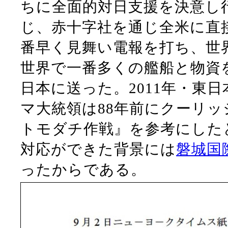
ちに全面的対日支援を決意し
じ、赤十字社を通じ全米に直
番早く見舞い電報を打ち、世
世界で一番多くの艦船と物資
日本に送った。2011年・東
マ大統領は88年前にクーリ
トモダチ作戦』を参考にした
対応ができた背景には
磐城国
ったからである。