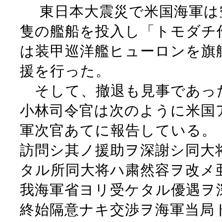
東日本大震災で米国海軍は空
隻の艦船を投入し「トモダチ
は装甲巡洋艦ヒューロンを旗
援を行った。
そして、撤退も見事であった
小林司令官は次のように米国
軍次官あてに報告している。
訪問シ其ノ援助ヲ深謝シ同大
タル所同大将ハ粛然容ヲ改メ
我海軍省ヨリ受ケタル優遇ヲ
終始隔意ナキ交渉ヲ海軍当局