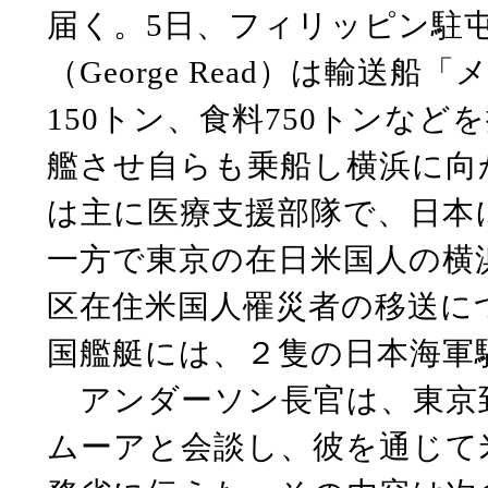
届く。5日、フィリッピン駐
（George Read）は輸送船
150トン、食料750トンなど
艦させ自らも乗船し横浜に向
は主に医療支援部隊で、日本
一方で東京の在日米国人の横
区在住米国人罹災者の移送に
国艦艇には、２隻の日本海軍
アンダーソン長官は、東京到
ムーアと会談し、彼を通じて