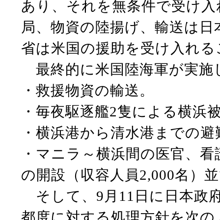
あり、それを無条件で受け入
局、物資の陸揚げ、輸送は日
省は米国の援助を受け入れる
最終的に米国陸海軍が実施
・救援物資の輸送。
・毎夜駆逐艦2隻による横浜
・横浜港から清水港までの避
・マニラ～横浜間の医官、看
の開設（収容人員2,000名
そして、9月11日に日本政
都度に対する処理方針を次の