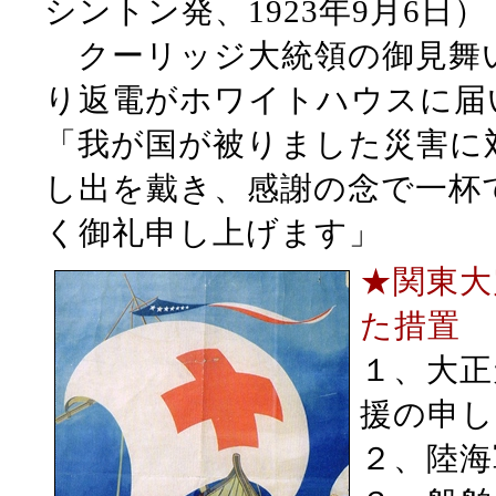
シントン発、1923年9月6日）
クーリッジ大統領の御見舞
り返電がホワイトハウスに届
「我が国が被りました災害に
し出を戴き、感謝の念で一杯
く御礼申し上げます」
★関東大
た措置
１、大正
援の申し
２、陸海