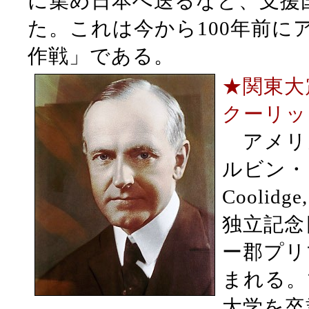
に集め日本へ送るなど、支援
た。これは今から100年前
作戦」である。
★関東大
クーリッ
アメリカ
ルビン・ク
Cooli
独立記念
ー郡プリ
まれる。
大学を卒