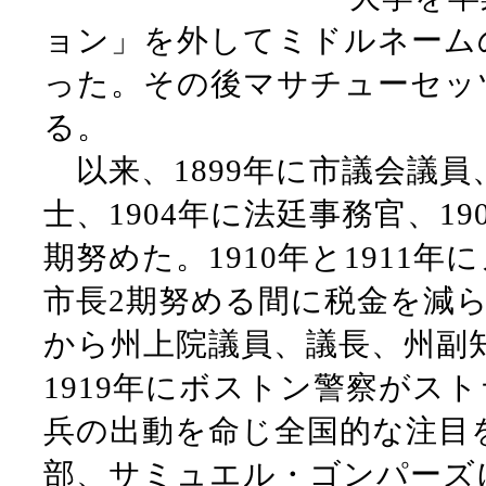
ョン」を外してミドルネーム
った。その後マサチューセッ
る。
以来、1899年に市議会議員、
士、1904年に法廷事務官、19
期努めた。1910年と1911
市長2期努める間に税金を減ら
から州上院議員、議長、州副
1919年にボストン警察がス
兵の出動を命じ全国的な注目
部、サミュエル・ゴンパーズ