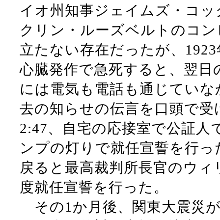
イオ州知事ジェイムズ・コッ
クリン・ルーズベルトのコン
立たない存在だったが、192
心臓発作で急死すると、翌日
には電気も電話も通じていな
去の知らせの伝言を口頭で受
2:47、自宅の応接室で公証
ンプの灯りで就任宣誓を行っ
戻ると最高裁判所長官のウィ
度就任宣誓を行った。
その1か月後、関東大震災が