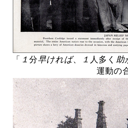
「
１
分
早ければ
、
１
人多く
助
運動の