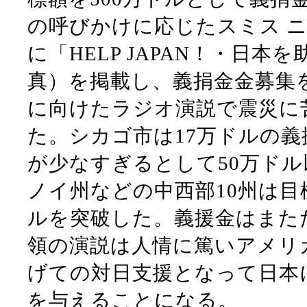
の呼びかけに応じたスミス ニ
に「HELP JAPAN！・日
真）を掲載し、義捐金金募集
に向けたラジオ演説で震災に
た。シカゴ市は17万ドルの
が少なすぎるとして50万ド
ノイ州などの中西部10州は目
ルを突破した。義援金はまた
領の演説は人情に篤いアメリ
げての対日支援となって日本
を与えることになる。