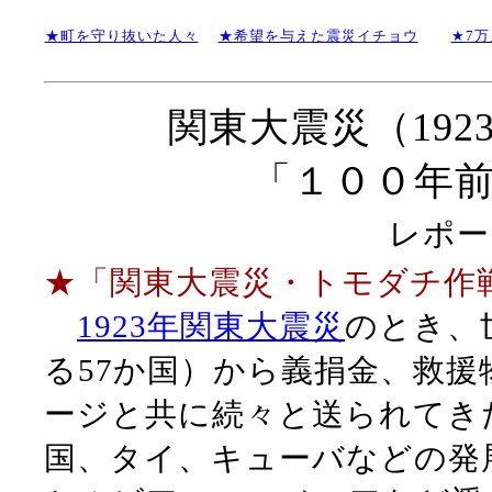
★町を守り抜いた人々
★希望を与えた震災イチョウ
★7
関東大震災（19
「１００年
レポー
★「関東大震災・トモダチ作
1923年関東大震災
のとき、
る57か国）から義捐金、救
ージと共に続々と送られてき
国、タイ、キューバなどの発