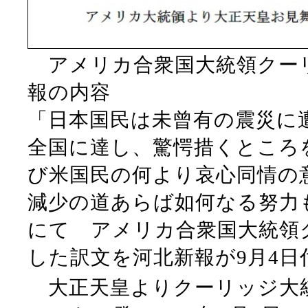
アメリカ合衆国大統領クー
報の内容
「日本国民は未曾有の震災に
全国に達し、驚愕措くところ
び米国民の何より哀心同情の
減少の道あらば如何なる努力
にて アメリカ合衆国大統領
した訳文を河北新報が9月4
大正天皇よりクーリッジ大