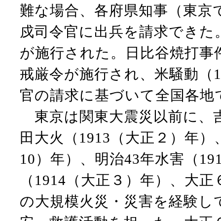
難な場合、各府県知事（東京
戍司令官に出兵を請求できた
が施行された。日比谷焼打事件
戒厳令が施行され、米騒動（1
官の請求に基づいて全国各地
東京は関東大震災以前に、吉原
田大火（1913（大正２）年）
10）年）、明治43年水害（1
（1914（大正３）年）、大正
の大規模火災・災害を経験し