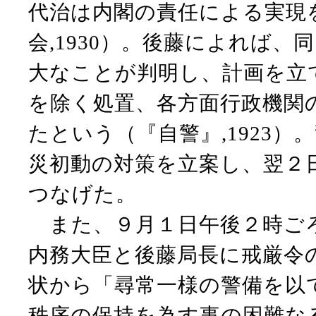
代治は内閣の責任による実現
会,1930）。後藤によれば
大なことが判明し、計画を立
を除く処置、各方面行政機関
たという（『自警』,1923
災初動の対策を立案し、翌２
つなげた。
また、９月１日午後２時ごろ
内務大臣と後藤局長に戒厳令
状から「尋常一様の警備を以
秩序の保持を為す事の困難な