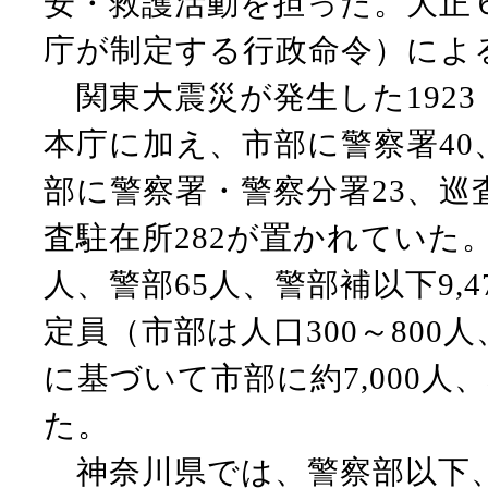
安・救護活動を担った。大正
庁が制定する行政命令）によ
関東大震災が発生した1923
本庁に加え、市部に警察署40
部に警察署・警察分署23、巡査
査駐在所282が置かれていた
人、警部65人、警部補以下9,
定員（市部は人口300～800人
に基づいて市部に約7,000人
た。
神奈川県では、警察部以下、