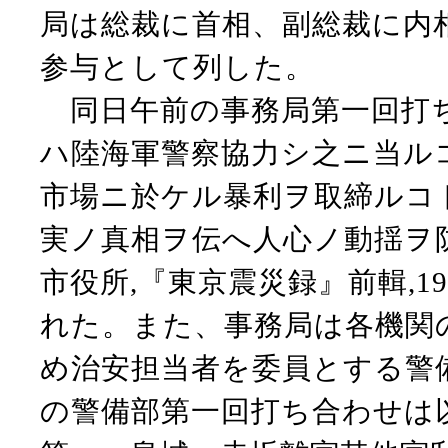
局は総裁に首相、副総裁に内
参与として列した。
同日午前の事務局第一回打ち
ハ陸海軍警察協力シ之ニ当ル
市場ニ於ケル暴利ヲ取締ルコ
実ノ真相ヲ伝へ人心ノ動揺ヲ
市役所,『東京震災録』前輯,1
れた。また、事務局は各機関
め治安担当者を委員とする警
の警備部第一回打ち合わせは