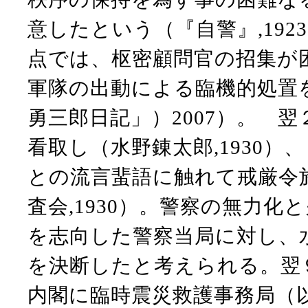
意したという（『自警』,19
点では、枢密顧問官の招集が
軍隊の出動による臨機的処置
勇三郎日記」）2007）。 
看取し（水野錬太郎,1930
との流言蜚語に触れて戒厳令
査会,1930）。警察の無力
を志向した警察当局に対し、
を決断したと考えられる。翌
内閣に臨時震災救護事務局（