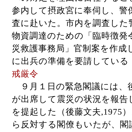
参内して摂政宮に奉伺し、警
査に赴いた。市内を調査した
物資調達のための「臨時徴発
災救護事務局」官制案を作成
に出兵の準備を要請している（後
戒厳令
９月１日の緊急閣議には、後
が出席して震災の状況を報告
を提起した（後藤文夫,197
ら反対する閣僚もいたが、閣