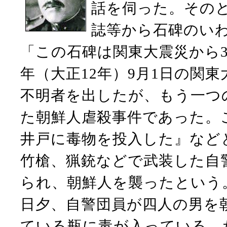
話を伺った。その
誌等から石碑のい
「この石碑は関東大震災から3
年（大正12年）9月1日の関
不明者を出したが、もう一つ
た朝鮮人虐殺事件であった。
井戸に毒物を投入した』など
竹槍、猟銃などで武装した自
られ、朝鮮人を襲ったという
日夕、自警団員が四人の男を
ている瓶に毒が入っている。