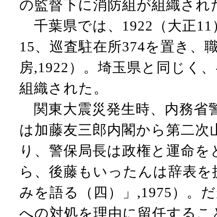
の監督下に消防組が組織され
千葉県では、1922（大正1
15、巡査駐在所374を置き、
房,1922）。埼玉県と同じ
組織された。
関東大震災発生時、内務省警
は加藤友三郎内閣から第二次
り、警保局長は政権と運命を
ら、後藤もいったんは辞表を
みを語る（四）」,1975）
への対処を理由に留任するこ