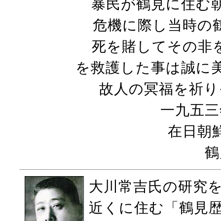
暴民が鶴見に住む
危機に際し当時の
死を賭してその非
を救護した事は誠に
故人の冥福を祈り
一九五三
在日朝
鶴
大川常吉氏の研究
近くに住む「鶴見歴