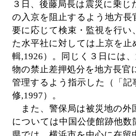
３日、後藤局長は震災に乗じ
の入京を阻止するよう地方長
要に応じて検束・監視を行い
た水平社に対しては上京を止
輯,1926）。同じく３日に
物の禁止差押処分を地方長官
管理するよう指示した（「記
修,1997）。
また、警保局は被災地の外国
については中国公使館跡他数
県では、横浜市を中心に在留