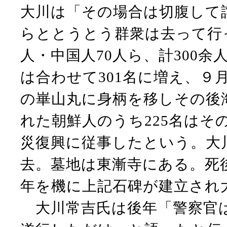
大川は「その場合は切腹して
らととうとう群衆は去って行っ
人・中国人70人ら、計300余
は合わせて301名に増え、９
の崋山丸に身柄を移しその後
れた朝鮮人のうち225名はそ
災復興に従事したという。
大
去。墓地は東漸寺にある。死後1
年を機に上記石碑が建立され
大川常吉氏は後年「警察官は