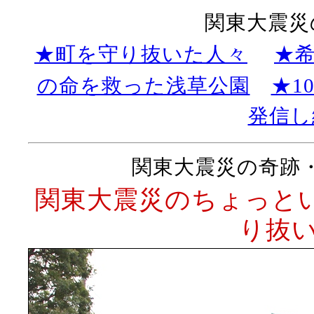
関東大震災
★町を守り抜いた人々
★
の命を救った浅草公園
★1
発信し
関東大震災の奇跡
関東大震災のちょっとい
り抜