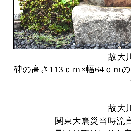
故大
碑の高さ113ｃｍ×幅64ｃ
故大
関東大震災当時流