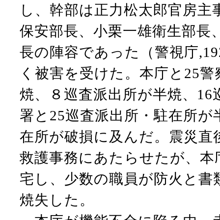
し、幹部は正力松太郎官房主
保安部長、小栗一雄衛生部長
長の陣容であった（警視庁,1
く被害を受けた。本庁と25警
焼、８巡査派出所が半焼、16
署と25巡査派出所・駐在所が
在所が破損に及んだ。震災直
救護事務にあたらせたが、本
宅し、少数の職員が防火と書
焼失した。