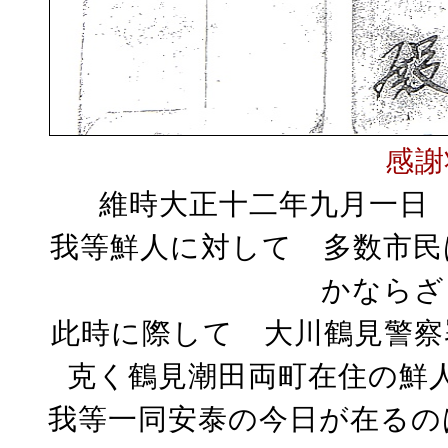
感謝
維時大正十二年九月一日
我等鮮人に対して 多数市民
かならざ
此時に際して 大川鶴見警察
克く鶴見潮田両町在住の鮮
我等一同安泰の今日が在るの